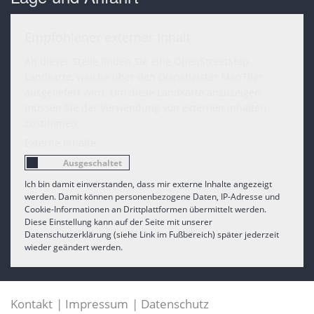
Empfohlener externer Inhalt
An dieser Stelle finden Sie eine OpenStreetMap
Landkarte, welche über den Dienstleister MapTiler
ausgeliefert wird. Um diese Landkarte anzuzeigen
müssen Sie der Verwendung von externen Inhalten
zustimmen.
Externe Inhalte
Ich bin damit einverstanden, dass mir externe Inhalte angezeigt
werden. Damit können personenbezogene Daten, IP-Adresse und
Cookie-Informationen an Drittplattformen übermittelt werden.
Diese Einstellung kann auf der Seite mit unserer
Datenschutzerklärung (siehe Link im Fußbereich) später jederzeit
wieder geändert werden.
Kontakt
Impressum
Datenschutz